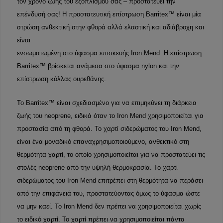
τον χρόνο ζωής του εξοπλισμού σας – προστατεύει την
επένδυσή σας! Η προστατευτική επίστρωση Barritex™ είναι μία
στρώση ανθεκτική στην φθορά αλλά ελαστική και αδιάβροχη και
είναι
ενσωματωμένη στο ύφασμα επισκευής Iron Mend. Η επίστρωση
Barritex™ βρίσκεται ανάμεσα στο ύφασμα nylon και την
επίστρωση κόλλας ουρεθάνης.
Το Barritex™ είναι σχεδιασμένο για να επιμηκύνει τη διάρκεια
ζωής του neoprene, ειδικά όταν το Iron Mend χρησιμοποιείται για
προστασία από τη φθορά. Το χαρτί σιδερώματος του Iron Mend,
είναι ένα μοναδικό επαναχρησιμοποιούμενο, ανθεκτικό στη
θερμότητα χαρτί, το οποίο χρησιμοποιείται για να προστατεύει τις
στολές neoprene από την υψηλή θερμοκρασία. To χαρτί
σιδερώματος του Iron Mend επιτρέπει στη θερμότητα να περάσει
από την επιφάνειά του, προστατεύοντας όμως το ύφασμα ώστε
να μην καεί. Το Iron Mend δεν πρέπει να χρησιμοποιείται χωρίς
το ειδικό χαρτί. Το χαρτί πρέπει να χρησιμοποιείται πάντα