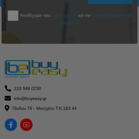
Αποδέχομαι τους
όρους χρήσης
και την
πολιτική προσωπικών
δεδομένων
210 948 0230
info@buyeasy.gr
Πίνδου 76 - Μοσχάτο Τ.Κ 183 44