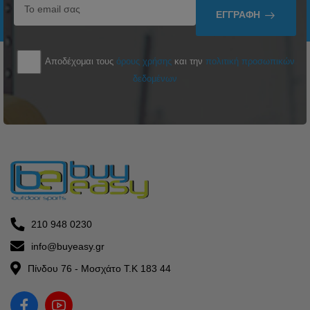
ΕΓΓΡΑΦΉ
Αποδέχομαι τους
όρους χρήσης
και την
πολιτική προσωπικών
δεδομένων
210 948 0230
info@buyeasy.gr
Πίνδου 76 - Μοσχάτο Τ.Κ 183 44