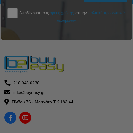
Αποδέχομαι τους
όρους χρήσης
και την
πολιτική προσωπικών
δεδομένων
210 948 0230
info@buyeasy.gr
Πίνδου 76 - Μοσχάτο Τ.Κ 183 44