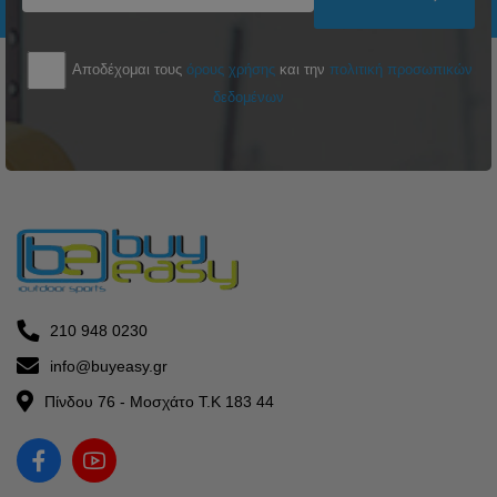
Αποδέχομαι τους
όρους χρήσης
και την
πολιτική προσωπικών
δεδομένων
210 948 0230
info@buyeasy.gr
Πίνδου 76 - Μοσχάτο Τ.Κ 183 44