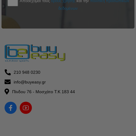
Αποδέχομαι τους
όρους χρήσης
και την
πολιτική προσωπικών
δεδομένων
210 948 0230
info@buyeasy.gr
Πίνδου 76 - Μοσχάτο Τ.Κ 183 44