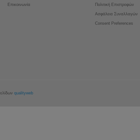
Επικοινωνία
Πολιτική Επιστροφών
Ασφάλεια Συναλλαγών
Consent Preferences
σελίδων
qualityweb