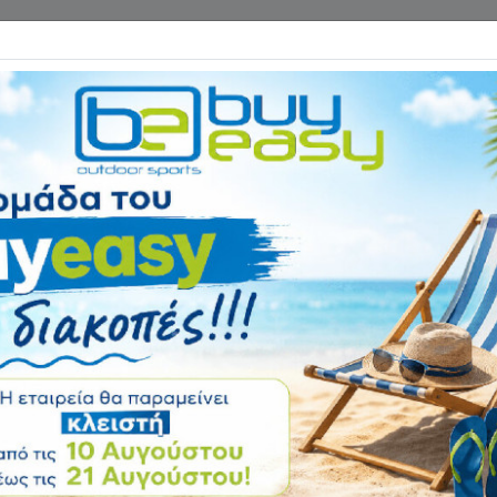
Επικοινωνία
ΓΑΝΑ ΓΥΜΝΑΣΤΙΚΗΣ
ΕΙΔΗ CAMPING
Αρχική
ΠΑΙΔΙ & ΔΡΑΣΤΗΡΙΟΤΗ
Σχολική Τσάντα 
Αξιολόγηση:
(0
Κωδικός
50-1935