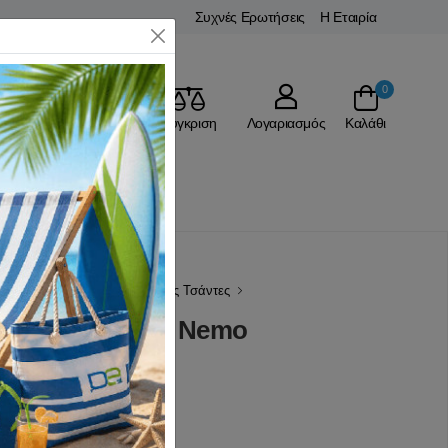
Συχνές Ερωτήσεις
Η Εταιρία
Close
0
Αγαπημένα
Σύγκριση
Λογαριασμός
Καλάθι
ΤΑ
Σχολικά Είδη
Σχολικές Τσάντες
Νηπίου Finding Nemo
 Αξιολογήσεις)