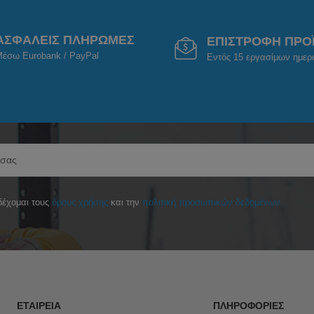
ΑΣΦΑΛΕΙΣ ΠΛΗΡΩΜΕΣ
ΕΠΙΣΤΡΟΦΗ ΠΡΟ
έσω Eurobank / PayPal
Εντός 15 εργασίμων ημε
έχομαι τους
όρους χρήσης
και την
πολιτική προσωπικών δεδομένων
ΕΤΑΙΡΕΊΑ
ΠΛΗΡΟΦΟΡΊΕΣ