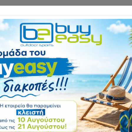
Επικοινωνία
ΓΑΝΑ ΓΥΜΝΑΣΤΙΚΗΣ
ΕΙΔΗ CAMPING
Αρχική
ΑΞΕΣΟΥΑΡ ΓΥΜΝΑΣΤΙ
Σχοινάκι Ταχύτητ
Αξιολόγηση:
Κωδικός
84576