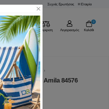
Συχνές Ερωτήσεις
Η Εταιρία
Close
0
Αγαπημένα
Σύγκριση
Λογαριασμός
Καλάθι
ΚΗΣ
Σχοινάκια Γυμναστικής
ας Speed Rope Amila 84576
(0 Αξιολογήσεις)