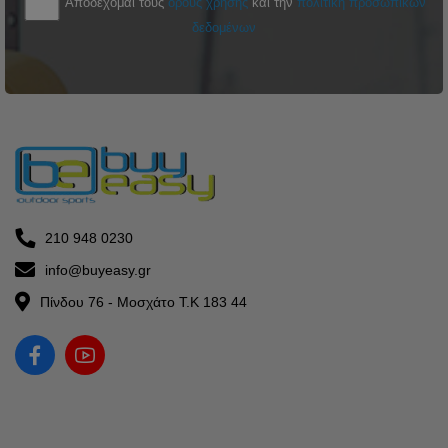
Αποδέχομαι τους
όρους χρήσης
και την
πολιτική προσωπικών
δεδομένων
210 948 0230
info@buyeasy.gr
Πίνδου 76 - Μοσχάτο Τ.Κ 183 44