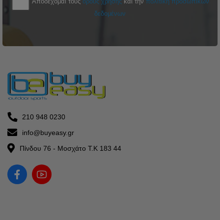
Αποδέχομαι τους
όρους χρήσης
και την
πολιτική προσωπικών
δεδομένων
210 948 0230
info@buyeasy.gr
Πίνδου 76 - Μοσχάτο Τ.Κ 183 44