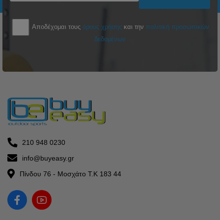
Αποδέχομαι τους
όρους χρήσης
και την
πολιτική προσωπικών
δεδομένων
210 948 0230
info@buyeasy.gr
Πίνδου 76 - Μοσχάτο Τ.Κ 183 44