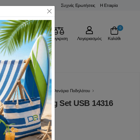
Συχνές Ερωτήσεις
Η Εταιρία
Close
0
Αγαπημένα
Σύγκριση
Λογαριασμός
Καλάθι
Ρ
Αξεσουάρ Ποδηλάτου
Φανάρια Ποδηλάτου
 Power Lighting Set USB 14316
(0 Αξιολογήσεις)