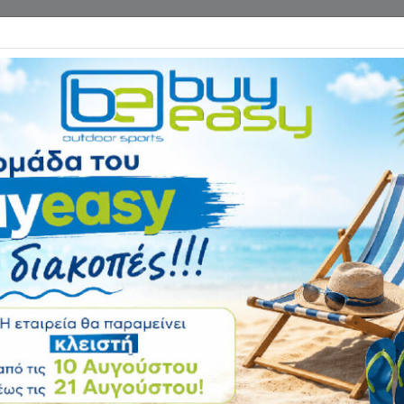
Επικοινωνία
ΓΑΝΑ ΓΥΜΝΑΣΤΙΚΗΣ
ΕΙΔΗ CAMPING
Αρχική
ΠΟΔΗΛΑΤΑ - ΑΞΕΣΟΥΑ
Σετ Φανάρια RFR
Αξιολόγηση:
Κωδικός
73-14316