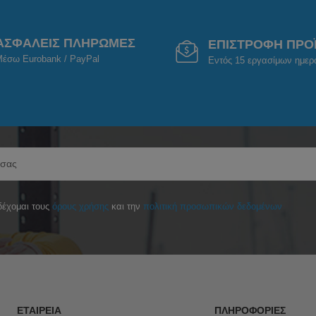
ΑΣΦΑΛΕΙΣ ΠΛΗΡΩΜΕΣ
ΕΠΙΣΤΡΟΦΗ ΠΡΟ
έσω Eurobank / PayPal
Εντός 15 εργασίμων ημε
έχομαι τους
όρους χρήσης
και την
πολιτική προσωπικών δεδομένων
ΕΤΑΙΡΕΊΑ
ΠΛΗΡΟΦΟΡΊΕΣ