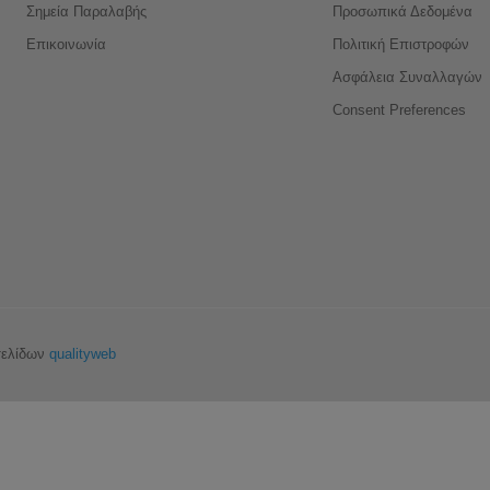
Σημεία Παραλαβής
Προσωπικά Δεδομένα
Επικοινωνία
Πολιτική Επιστροφών
Ασφάλεια Συναλλαγών
Consent Preferences
σελίδων
qualityweb