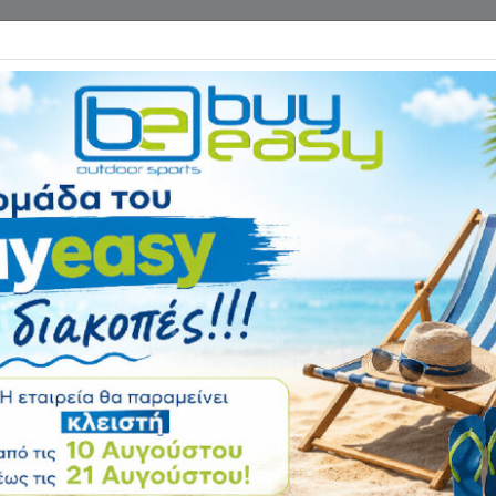
Επικοινωνία
ΓΑΝΑ ΓΥΜΝΑΣΤΙΚΗΣ
ΕΙΔΗ CAMPING
Αρχική
ΠΕΖΟΠΟΡΙΑ - HIKING
Σετ Φαγητού Com
Αξιολόγηση:
Κωδικός
21397