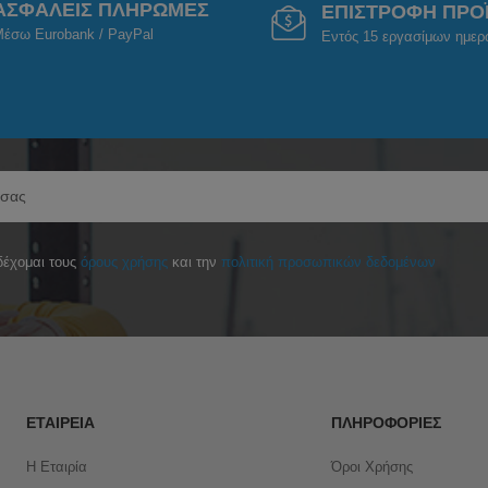
ΑΣΦΑΛΕΙΣ ΠΛΗΡΩΜΕΣ
ΕΠΙΣΤΡΟΦΗ ΠΡΟ
έσω Eurobank / PayPal
Εντός 15 εργασίμων ημε
έχομαι τους
όρους χρήσης
και την
πολιτική προσωπικών δεδομένων
ΕΤΑΙΡΕΊΑ
ΠΛΗΡΟΦΟΡΊΕΣ
Η Εταιρία
Όροι Χρήσης