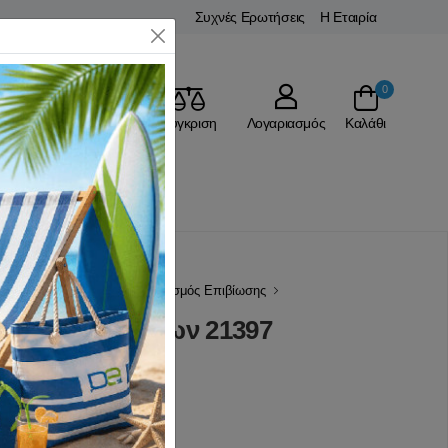
Συχνές Ερωτήσεις
Η Εταιρία
Close
0
Αγαπημένα
Σύγκριση
Λογαριασμός
Καλάθι
ΕΙΔΗ ΕΠΙΒΙΩΣΗΣ
Εξοπλισμός Επιβίωσης
pass 3 Τεμαχίων 21397
(0 Αξιολογήσεις)