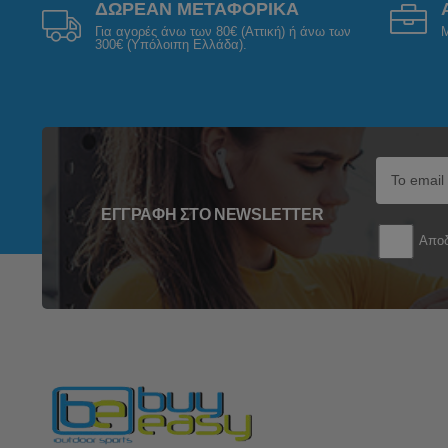
ΔΩΡΕΑΝ ΜΕΤΑΦΟΡΙΚΑ
Για αγορές άνω των 80€ (Αττική) ή άνω των
Μ
300€ (Υπόλοιπη Ελλάδα).
ΕΓΓΡΑΦΉ ΣΤΟ NEWSLETTER
Αποδ