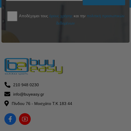
Αποδέχομαι τους
όρους χρήσης
και την
πολιτική προσωπικών
δεδομένων
210 948 0230
info@buyeasy.gr
Πίνδου 76 - Μοσχάτο Τ.Κ 183 44