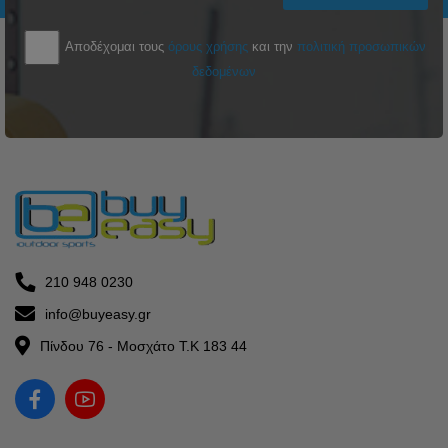
Αποδέχομαι τους
όρους χρήσης
και την
πολιτική προσωπικών
δεδομένων
210 948 0230
info@buyeasy.gr
Πίνδου 76 - Μοσχάτο Τ.Κ 183 44