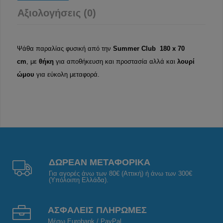
Αξιολογήσεις (0)
Ψάθα παραλίας φυσική από την
Summer Club
180 x 70
cm
,
με
θήκη
για αποθήκευση και προστασία αλλά και
λουρί
ώμου
για εύκολη μεταφορά.
ΔΩΡΕΑΝ ΜΕΤΑΦΟΡΙΚΑ
Για αγορές άνω των 80€ (Αττική) ή άνω των 300€
(Υπόλοιπη Ελλάδα).
ΑΣΦΑΛΕΙΣ ΠΛΗΡΩΜΕΣ
Μέσω Eurobank / PayPal