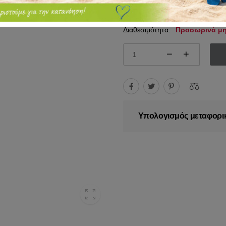
179.95€
200.00€
Διαθεσιμότητα:
Προσωρινά μη
Υπολογισμός μεταφορι