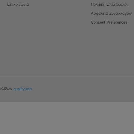
Επικοινωνία
Πολιτική Επιστροφών
Ασφάλεια Συναλλαγών
Consent Preferences
σελίδων
qualityweb