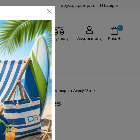
Συχνές Ερωτήσεις
Η Εταιρία
Close
0
Αγαπημένα
Σύγκριση
Λογαριασμός
Καλάθι
Υποβρύχιο Ψάρεμα
Ψαροντούφεκα Αεροβόλα
 58cm S/R Mares
(0 Αξιολογήσεις)