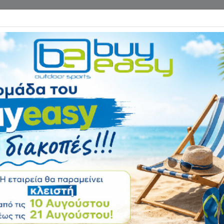
Επικοινωνία
ΓΑΝΑ ΓΥΜΝΑΣΤΙΚΗΣ
ΕΙΔΗ CAMPING
Αρχική
ΨΑΡΕΜΑ - ΚΑΤΑΔΥΣΗ
Ψαροτούφεκο Jet
Αξιολόγηση:
Κωδικός
1105002