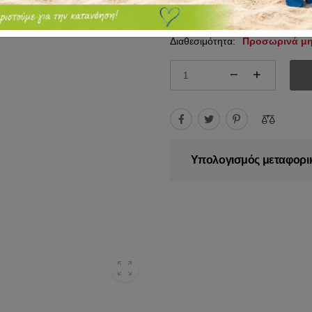
76.00€
83.60€
Διαθεσιμότητα:
Προσωρινά μη
Υπολογισμός μεταφορι