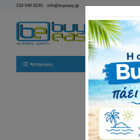
210 948 0230
info@buyeasy.gr
Κατηγορίες
Αρχική
ΟΡ