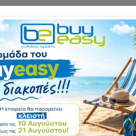
Επικοινωνία
ΓΑΝΑ ΓΥΜΝΑΣΤΙΚΗΣ
ΕΙΔΗ CAMPING
Αρχική
ΨΑΡΕΜΑ - ΚΑΤΑΔΥΣΗ
Ψαροτούφεκο Trit
Αξιολόγηση:
Κωδικός
65407