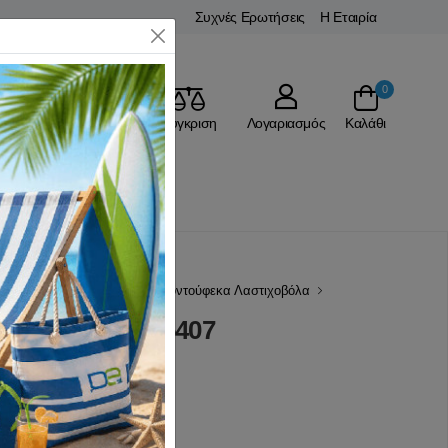
Συχνές Ερωτήσεις
Η Εταιρία
Close
0
Αγαπημένα
Σύγκριση
Λογαριασμός
Καλάθι
Υποβρύχιο Ψάρεμα
Ψαροντούφεκα Λαστιχοβόλα
on 90 XDive 65407
(0 Αξιολογήσεις)