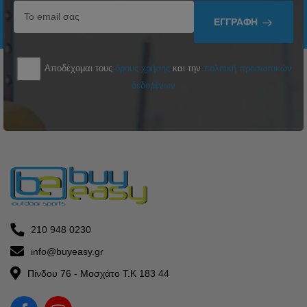
ΕΓΓΡΑΦΉ
Αποδέχομαι τους
όρους χρήσης
και την
πολιτική προσωπικών
δεδομένων
210 948 0230
info@buyeasy.gr
Πίνδου 76 - Μοσχάτο Τ.Κ 183 44