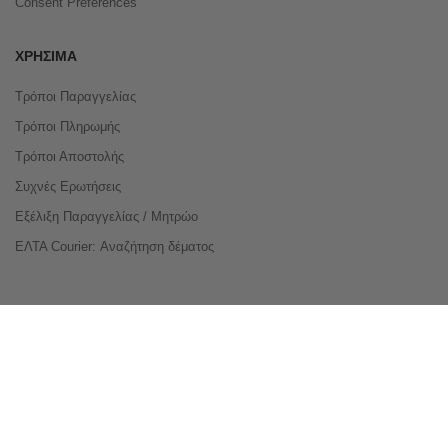
Consent Preferences
ΧΡΉΣΙΜΑ
Τρόποι Παραγγελίας
Τρόποι Πληρωμής
Τρόποι Αποστολής
Συχνές Ερωτήσεις
Εξέλιξη Παραγγελίας / Μητρώο
ΕΛΤΑ Courier: Αναζήτηση δέματος
Compare Products
Copyright © 2026 buyeasy.gr. All Rights Reserved.
Κατασκευή ιστοσελίδων
qualityweb