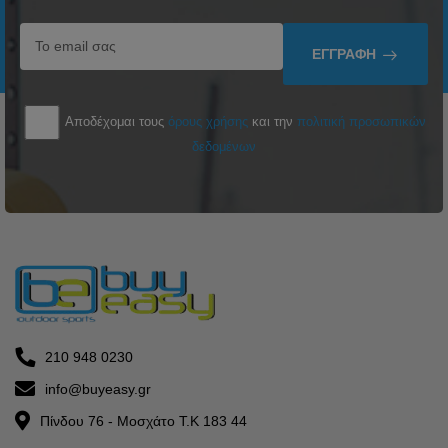
ΕΓΓΡΑΦΉ
Αποδέχομαι τους
όρους χρήσης
και την
πολιτική προσωπικών
δεδομένων
210 948 0230
info@buyeasy.gr
Πίνδου 76 - Μοσχάτο Τ.Κ 183 44