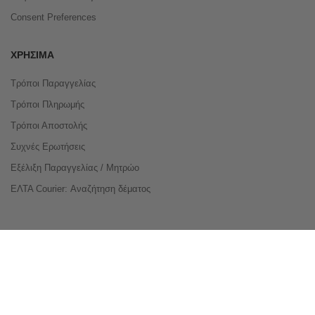
Consent Preferences
ΧΡΉΣΙΜΑ
Τρόποι Παραγγελίας
Τρόποι Πληρωμής
Τρόποι Αποστολής
Συχνές Ερωτήσεις
Εξέλιξη Παραγγελίας / Μητρώο
ΕΛΤΑ Courier: Αναζήτηση δέματος
Compare Products
Copyright © 2026 buyeasy.gr. All Rights Reserved.
Κατασκευή ιστοσελίδων
qualityweb