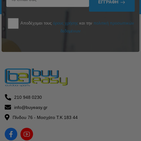
ΕΓΓΡΑΦΉ
Αποδέχομαι τους
όρους χρήσης
και την
πολιτική προσωπικών
δεδομένων
210 948 0230
info@buyeasy.gr
Πίνδου 76 - Μοσχάτο Τ.Κ 183 44