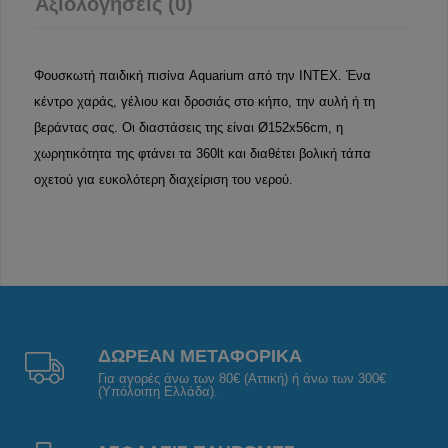
Αξιολογήσεις (0)
Φουσκωτή παιδική πισίνα Aquarium από την INTEX. Ένα
κέντρο χαράς, γέλιου και δροσιάς στο κήπο, την αυλή ή τη
βεράντας σας. Οι διαστάσεις της είναι Ø152x56cm, η
χωρητικότητα της φτάνει τα 360lt και διαθέτει βολική τάπα
οχετού για ευκολότερη διαχείριση του νερού.
ΔΩΡΕΑΝ ΜΕΤΑΦΟΡΙΚΑ
Για αγορές άνω των 80€ (Αττική) ή άνω των 300€
(Υπόλοιπη Ελλάδα).