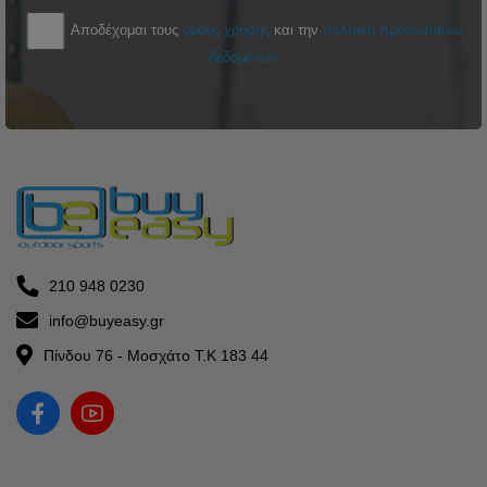
Αποδέχομαι τους
όρους χρήσης
και την
πολιτική προσωπικών
δεδομένων
210 948 0230
info@buyeasy.gr
Πίνδου 76 - Μοσχάτο Τ.Κ 183 44