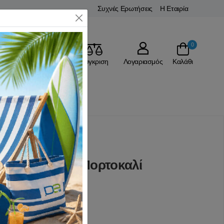
Συχνές Ερωτήσεις
Η Εταιρία
Close
0
Αγαπημένα
Σύγκριση
Λογαριασμός
Καλάθι
Αξεσουάρ Tennis
Wristband 5'' Πορτοκαλί
(0 Αξιολογήσεις)
D