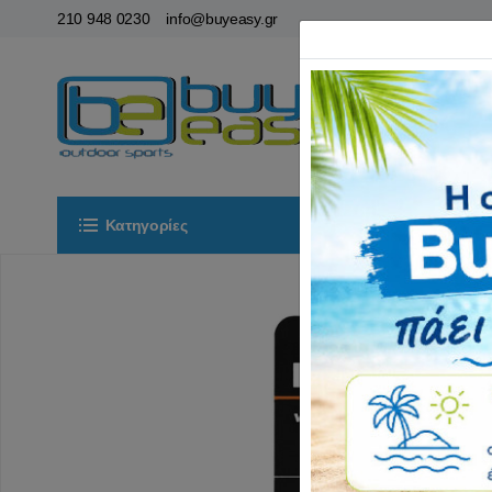
210 948 0230
info@buyeasy.gr
Κατηγορίες
Αρχική
ΟΡ