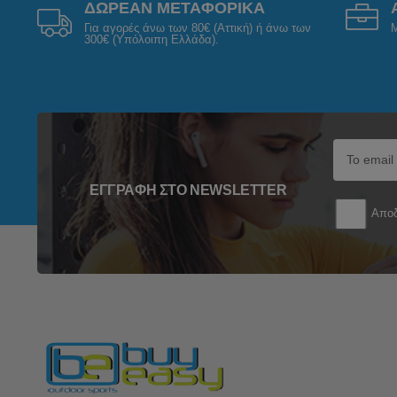
ΔΩΡΕΑΝ ΜΕΤΑΦΟΡΙΚΑ
Για αγορές άνω των 80€ (Αττική) ή άνω των
Μ
300€ (Υπόλοιπη Ελλάδα).
ΕΓΓΡΑΦΉ ΣΤΟ NEWSLETTER
Αποδ