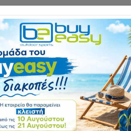
Επικοινωνία
ΓΑΝΑ ΓΥΜΝΑΣΤΙΚΗΣ
ΕΙΔΗ CAMPING
Αρχική
ΑΘΛΗΜΑΤΑ
Tennis
Περικάρπιο Head 
Αξιολόγηση:
Κωδικός
3156029R