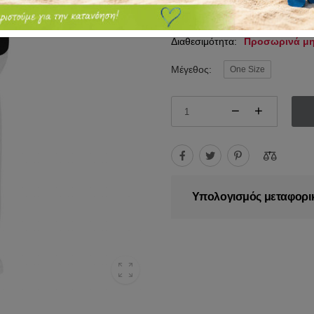
9.50€
11.00€
Διαθεσιμότητα:
Προσωρινά μη
Μέγεθος:
One Size
Υπολογισμός μεταφορι