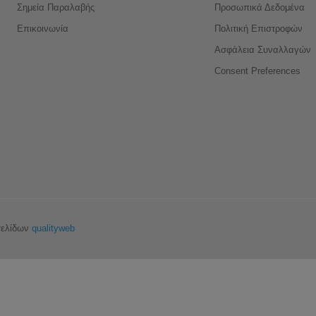
Σημεία Παραλαβής
Προσωπικά Δεδομένα
Επικοινωνία
Πολιτική Επιστροφών
Ασφάλεια Συναλλαγών
Consent Preferences
σελίδων
qualityweb