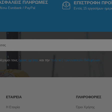
ΑΣΦΑΛΕΙΣ ΠΛΗΡΩΜΕΣ
ΕΠΙΣΤΡΟΦΗ ΠΡΟ
έσω Eurobank / PayPal
Εντός 15 εργασίμων ημε
έχομαι τους
όρους χρήσης
και την
πολιτική προσωπικών δεδομένων
ΕΤΑΙΡΕΊΑ
ΠΛΗΡΟΦΟΡΊΕΣ
Η Εταιρία
Όροι Χρήσης