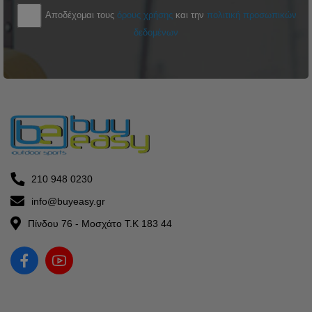
Αποδέχομαι τους
όρους χρήσης
και την
πολιτική προσωπικών
δεδομένων
210 948 0230
info@buyeasy.gr
Πίνδου 76 - Μοσχάτο Τ.Κ 183 44