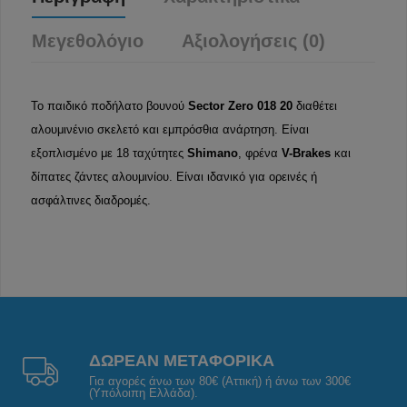
Μεγεθολόγιο
Αξιολογήσεις (0)
Το παιδικό ποδήλατο βουνού
Sector Zero 018 20
διαθέτει
αλουμινένιο σκελετό και εμπρόσθια ανάρτηση. Είναι
εξοπλισμένο με 18 ταχύτητες
Shimano
, φρένα
V-Brakes
και
δίπατες ζάντες αλουμινίου. Είναι ιδανικό για ορεινές ή
ασφάλτινες διαδρομές.
ΔΩΡΕΑΝ ΜΕΤΑΦΟΡΙΚΑ
Για αγορές άνω των 80€ (Αττική) ή άνω των 300€
(Υπόλοιπη Ελλάδα).