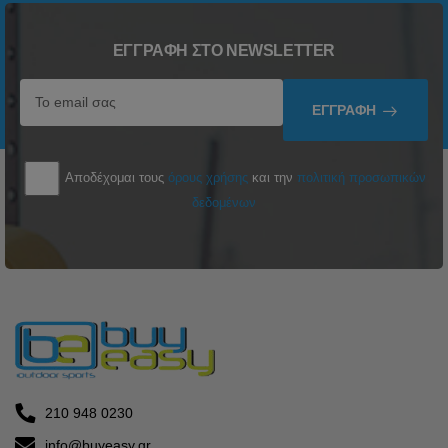
ΕΓΓΡΑΦΉ ΣΤΟ NEWSLETTER
ΕΓΓΡΑΦΉ
Αποδέχομαι τους
όρους χρήσης
και την
πολιτική προσωπικών
δεδομένων
210 948 0230
info@buyeasy.gr