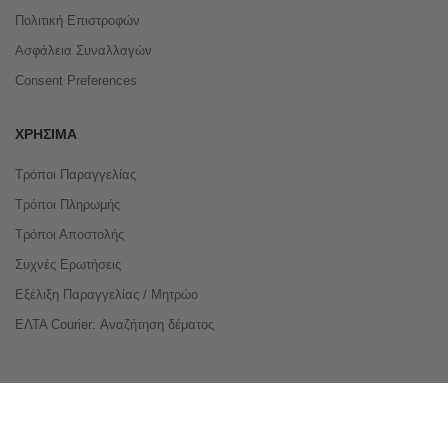
Πολιτική Επιστροφών
Ασφάλεια Συναλλαγών
Consent Preferences
ΧΡΉΣΙΜΑ
Τρόποι Παραγγελίας
Τρόποι Πληρωμής
Τρόποι Αποστολής
Συχνές Ερωτήσεις
Εξέλιξη Παραγγελίας / Μητρώο
ΕΛΤΑ Courier: Αναζήτηση δέματος
Compare Products
Copyright © 2026 buyeasy.gr. All Rights Reserved.