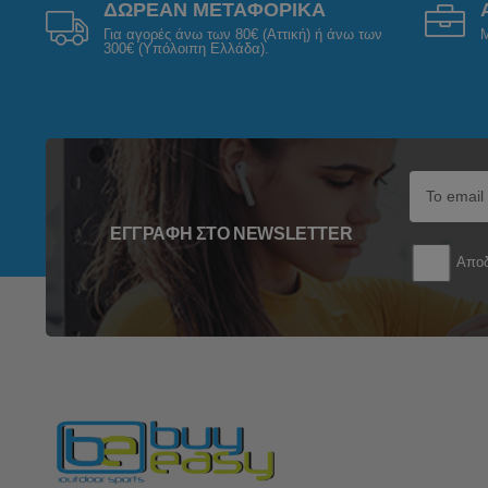
ΔΩΡΕΑΝ ΜΕΤΑΦΟΡΙΚΑ
Για αγορές άνω των 80€ (Αττική) ή άνω των
Μ
300€ (Υπόλοιπη Ελλάδα).
ΕΓΓΡΑΦΉ ΣΤΟ NEWSLETTER
Αποδ