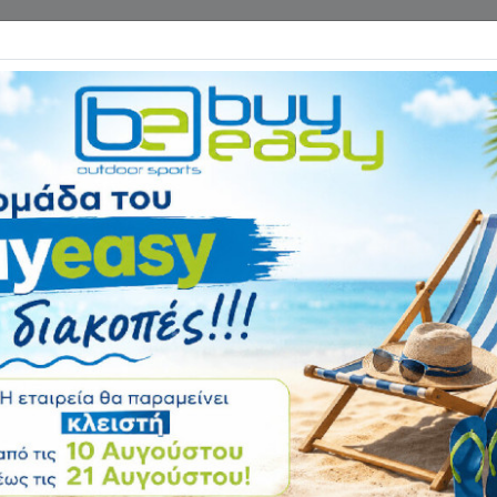
Επικοινωνία
ΓΑΝΑ ΓΥΜΝΑΣΤΙΚΗΣ
ΕΙΔΗ CAMPING
Αρχική
ΨΑΡΕΜΑ - ΚΑΤΑΔΥΣΗ
Παιδική Μάσκα Ve
Αξιολόγηση:
Κωδικός
1102436