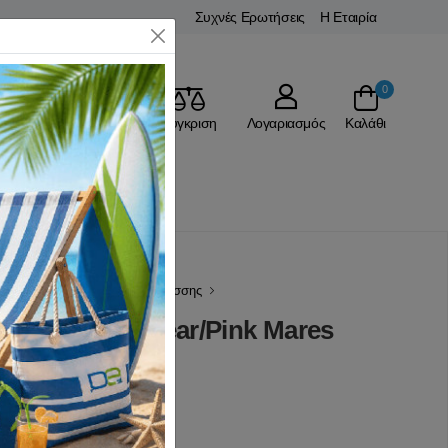
Συχνές Ερωτήσεις
Η Εταιρία
Close
0
Αγαπημένα
Σύγκριση
Λογαριασμός
Καλάθι
Snorkeling
Μάσκες Θαλάσσης
nto Junior Clear/Pink Mares
(0 Αξιολογήσεις)