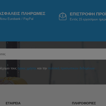
ΑΣΦΑΛΕΙΣ ΠΛΗΡΩΜΕΣ
ΕΠΙΣΤΡΟΦΗ ΠΡΟ
έσω Eurobank / PayPal
Εντός 15 εργασίμων ημε
έχομαι τους
όρους χρήσης
και την
πολιτική προσωπικών δεδομένων
ΕΤΑΙΡΕΊΑ
ΠΛΗΡΟΦΟΡΊΕΣ