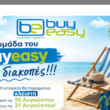
Επικοινωνία
ΓΑΝΑ ΓΥΜΝΑΣΤΙΚΗΣ
ΕΙΔΗ CAMPING
Αρχική
ΨΑΡΕΜΑ - ΚΑΤΑΔΥΣΗ
Παιδική Μάσκα Co
Αξιολόγηση:
Κωδικός
1102175