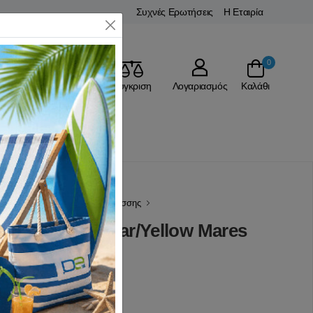
Συχνές Ερωτήσεις
Η Εταιρία
Close
0
Αγαπημένα
Σύγκριση
Λογαριασμός
Καλάθι
Snorkeling
Μάσκες Θαλάσσης
ral Junior Clear/Yellow Mares
(0 Αξιολογήσεις)