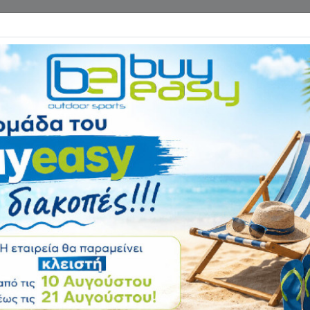
Επικοινωνία
ΓΑΝΑ ΓΥΜΝΑΣΤΙΚΗΣ
ΕΙΔΗ CAMPING
Αρχική
ΧΟΜΠΙ & ΨΥΧΑΓΩΓΙΑ
Μπρελόκ Πολυεργα
in-1 21009
Αξιολόγηση:
Κωδικός
21009