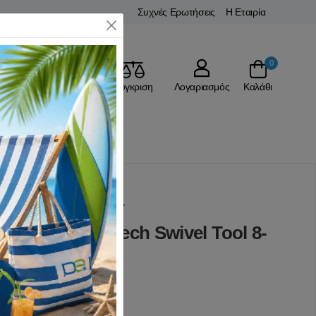
Συχνές Ερωτήσεις
Η Εταιρία
Close
0
Αγαπημένα
Σύγκριση
Λογαριασμός
Καλάθι
ΕΙΔΗ ΔΩΡΩΝ | GADGETS
λείο Swiss Tech Swivel Tool 8-
(0 Αξιολογήσεις)