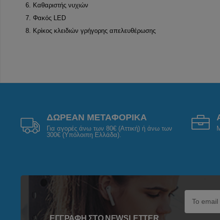
6. Καθαριστής νυχιών
7. Φακός LED
8. Κρίκος κλειδιών γρήγορης απελευθέρωσης
ΔΩΡΕΑΝ ΜΕΤΑΦΟΡΙΚΑ
Για αγορές άνω των 80€ (Αττική) ή άνω των
Μ
300€ (Υπόλοιπη Ελλάδα).
ΕΓΓΡΑΦΉ ΣΤΟ NEWSLETTER