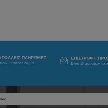
ΑΣΦΑΛΕΙΣ ΠΛΗΡΩΜΕΣ
ΕΠΙΣΤΡΟΦΗ ΠΡΟ
έσω Eurobank / PayPal
Εντός 15 εργασίμων ημε