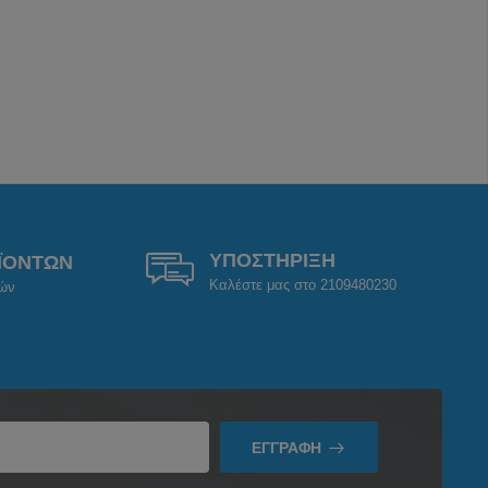
ΥΠΟΣΤΗΡΙΞΗ
ΪΟΝΤΩΝ
Καλέστε μας στο 2109480230
ρών
ΕΓΓΡΑΦΉ