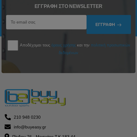
ΕΓΓΡΑΦΉ ΣΤΟ NEWSLETTER
ΕΓΓΡΑΦΉ
Αποδέχομαι τους
όρους χρήσης
και την
πολιτική προσωπικών
δεδομένων
210 948 0230
info@buyeasy.gr
Πίνδου 76 - Μοσχάτο Τ.Κ 183 44