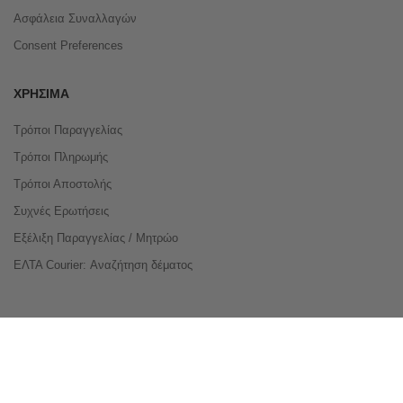
Ασφάλεια Συναλλαγών
Consent Preferences
ΧΡΉΣΙΜΑ
Τρόποι Παραγγελίας
Τρόποι Πληρωμής
Τρόποι Αποστολής
Συχνές Ερωτήσεις
Εξέλιξη Παραγγελίας / Μητρώο
ΕΛΤΑ Courier: Αναζήτηση δέματος
Compare Products
Copyright © 2026 buyeasy.gr. All Rights Reserved.
Κατασκευή ιστοσελίδων
qualityweb