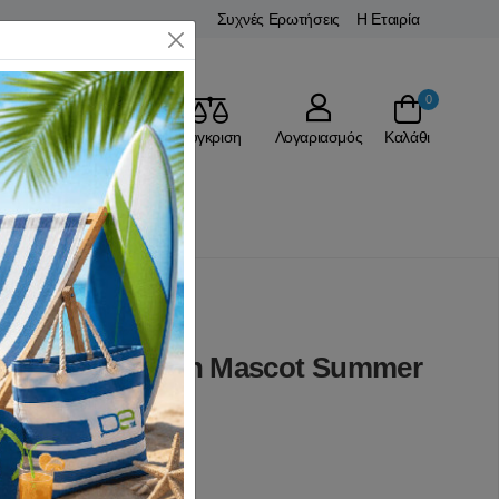
Συχνές Ερωτήσεις
Η Εταιρία
Close
0
Αγαπημένα
Σύγκριση
Λογαριασμός
Καλάθι
έτες Θαλάσσης
Τεμαχίων Teloon Mascot Summer
(0 Αξιολογήσεις)