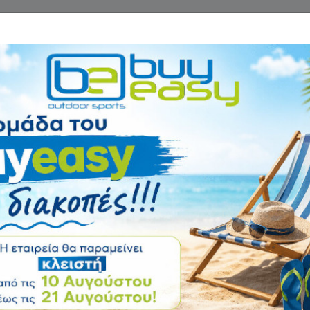
Επικοινωνία
ΓΑΝΑ ΓΥΜΝΑΣΤΙΚΗΣ
ΕΙΔΗ CAMPING
Αρχική
ΕΙΔΗ ΠΑΡΑΛΙΑΣ
Ρακ
Μπαλάκια Σετ 3 
Club 13511
Αξιολόγηση:
Κωδικός
13511