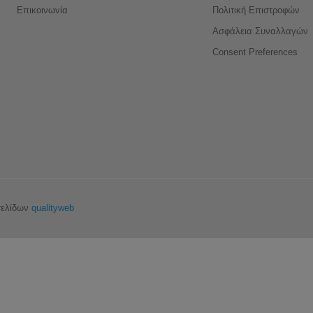
Επικοινωνία
Πολιτική Επιστροφών
Ασφάλεια Συναλλαγών
Consent Preferences
σελίδων
qualityweb