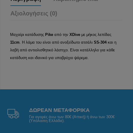
Αξιολογήσεις (0)
Μαχαίρι κατάδυσης
Pike
από την
XDive
με μήκος λεπίδας
11
cm
. Η λάμα του είναι από ανοξείδωτο ατσάλι
SS-304
και η
λαβή από αντιολισθητικό λάστιχο. Είναι κατάλληλο για κάθε
κατάδυση και ιδανικό για υποβρύχιο ψάρεμα.
ΔΩΡΕΑΝ ΜΕΤΑΦΟΡΙΚΑ
Για αγορές άνω των 80€ (Αττική) ή άνω των 300€
(Υπόλοιπη Ελλάδα).