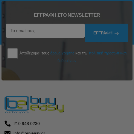
ΕΓΓΡΑΦΉ ΣΤΟ NEWSLETTER
ΕΓΓΡΑΦΉ
Αποδέχομαι τους
όρους χρήσης
και την
πολιτική προσωπικών
δεδομένων
210 948 0230
info@buyeasy.gr