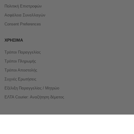
Πολιτική Επιστροφών
Ασφάλεια Συναλλαγών
Consent Preferences
ΧΡΉΣΙΜΑ
Τρόποι Παραγγελίας
Τρόποι Πληρωμής
Τρόποι Αποστολής
Συχνές Ερωτήσεις
Εξέλιξη Παραγγελίας / Μητρώο
ΕΛΤΑ Courier: Αναζήτηση δέματος
Compare Products
Copyright © 2026 buyeasy.gr. All Rights Reserved.