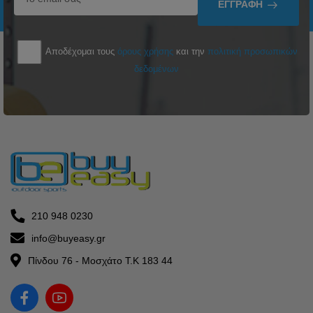
ΕΓΓΡΑΦΉ
Αποδέχομαι τους
όρους χρήσης
και την
πολιτική προσωπικών
δεδομένων
210 948 0230
info@buyeasy.gr
Πίνδου 76 - Μοσχάτο Τ.Κ 183 44