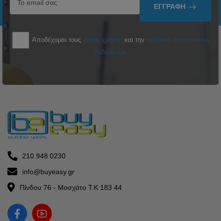
ΕΓΓΡΑΦΉ
Αποδέχομαι τους
όρους χρήσης
και την
πολιτική προσωπικών
δεδομένων
210 948 0230
info@buyeasy.gr
Πίνδου 76 - Μοσχάτο Τ.Κ 183 44