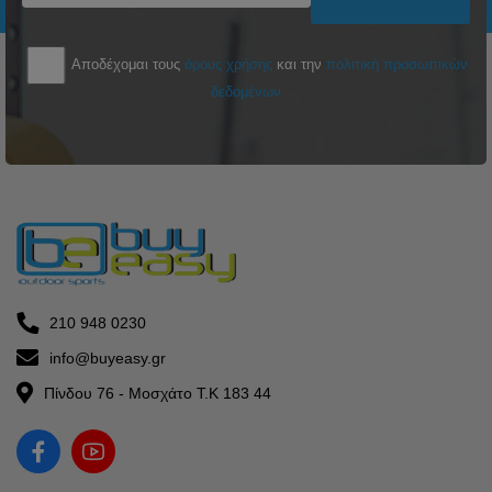
Αποδέχομαι τους
όρους χρήσης
και την
πολιτική προσωπικών
δεδομένων
210 948 0230
info@buyeasy.gr
Πίνδου 76 - Μοσχάτο Τ.Κ 183 44