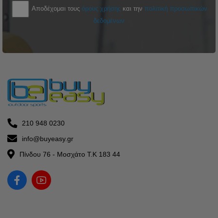
Αποδέχομαι τους
όρους χρήσης
και την
πολιτική προσωπικών
δεδομένων
210 948 0230
info@buyeasy.gr
Πίνδου 76 - Μοσχάτο Τ.Κ 183 44