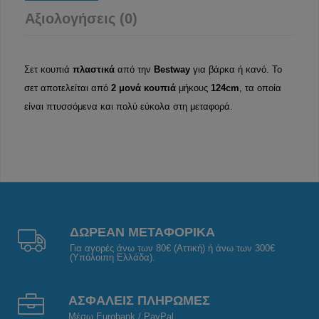
Αξιολογήσεις (0)
Σετ κουπιά
πλαστικά
από την
Bestway
για βάρκα ή κανό. Το
σετ αποτελείται από
2 μονά κουπιά
μήκους
124cm
, τα οποία
είναι πτυσσόμενα και πολύ εύκολα στη μεταφορά.
ΔΩΡΕΑΝ ΜΕΤΑΦΟΡΙΚΑ
Για αγορές άνω των 80€ (Αττική) ή άνω των 300€
(Υπόλοιπη Ελλάδα).
ΑΣΦΑΛΕΙΣ ΠΛΗΡΩΜΕΣ
Μέσω Eurobank / PayPal