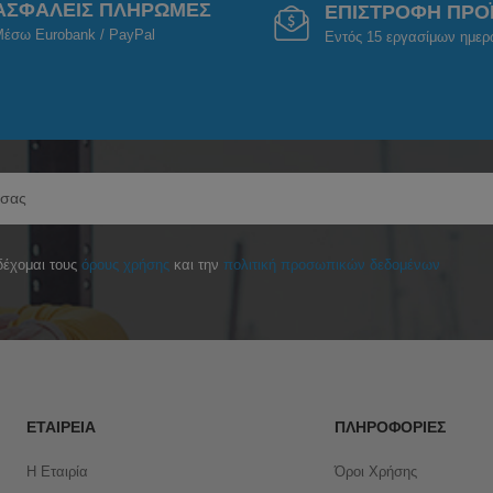
ΑΣΦΑΛΕΙΣ ΠΛΗΡΩΜΕΣ
ΕΠΙΣΤΡΟΦΗ ΠΡΟ
έσω Eurobank / PayPal
Εντός 15 εργασίμων ημε
έχομαι τους
όρους χρήσης
και την
πολιτική προσωπικών δεδομένων
ΕΤΑΙΡΕΊΑ
ΠΛΗΡΟΦΟΡΊΕΣ
Η Εταιρία
Όροι Χρήσης