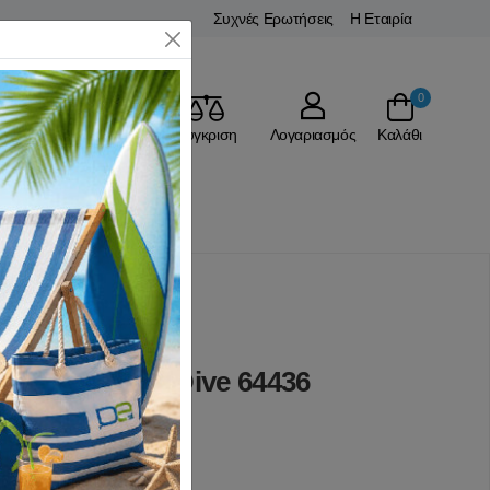
Συχνές Ερωτήσεις
Η Εταιρία
Close
0
Αγαπημένα
Σύγκριση
Λογαριασμός
Καλάθι
Υποβρύχιο Ψάρεμα
εοπρέν
ιπλόφορδη XDive 64436
(0 Αξιολογήσεις)