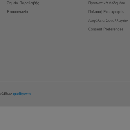
Σημεία Παραλαβής
Προσωπικά Δεδομένα
Επικοινωνία
Πολιτική Επιστροφών
Ασφάλεια Συναλλαγών
Consent Preferences
σελίδων
qualityweb