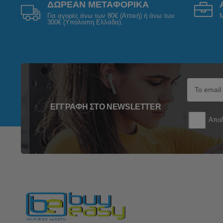
ΔΩΡΕΑΝ ΜΕΤΑΦΟΡΙΚΑ
Για αγορές άνω των 80€ (Αττική) ή άνω των
Μ
300€ (Υπόλοιπη Ελλάδα).
ΕΓΓΡΑΦΉ ΣΤΟ NEWSLETTER
Αποδ