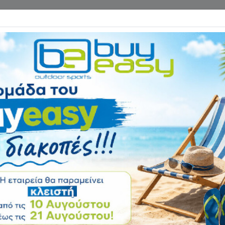
Επικοινωνία
ΓΑΝΑ ΓΥΜΝΑΣΤΙΚΗΣ
ΕΙΔΗ CAMPING
Αρχική
ΨΑΡΕΜΑ - ΚΑΤΑΔΥΣΗ
Γιλέκα / Βερμούδες / Κουκούλες Ν
Κουκούλα 4mm Δ
Αξιολόγηση:
Κωδικός
64436