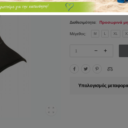
23.50€
25.85€
Διαθεσιμότητα:
Προσωρινά μη
Μέγεθος:
M
L
XL
X
Υπολογισμός μεταφορι