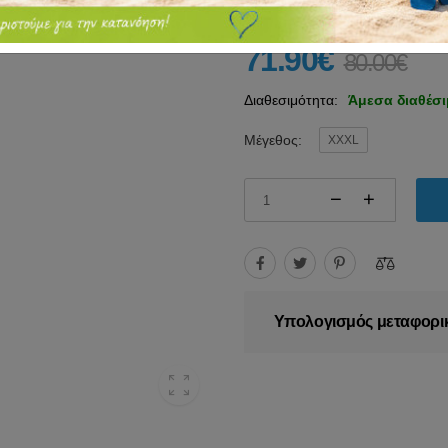
71.90€
80.00€
Διαθεσιμότητα:
Άμεσα διαθέσ
Μέγεθος:
XXXL
Υπολογισμός μεταφορι