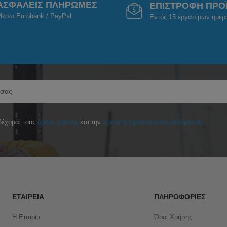
ΑΣΦΑΛΕΙΣ ΠΛΗΡΩΜΕΣ
ΕΠΙΣΤΡΟΦΗ ΠΡΟ
έσω Eurobank / PayPal
Εντός 15 εργασίμων ημε
έχομαι τους
όρους χρήσης
και την
πολιτική προσωπικών δεδομένων
ΕΤΑΙΡΕΊΑ
ΠΛΗΡΟΦΟΡΊΕΣ
Η Εταιρία
Όροι Χρήσης