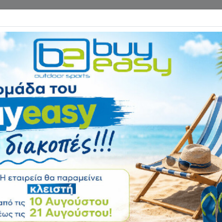
Επικοινωνία
ΓΑΝΑ ΓΥΜΝΑΣΤΙΚΗΣ
ΕΙΔΗ CAMPING
Αρχική
ΠΟΔΗΛΑΤΑ - ΑΞΕΣΟΥΑ
Κολάν Μακρύ με Τ
44651
Αξιολόγηση:
Κωδικός
69-44651