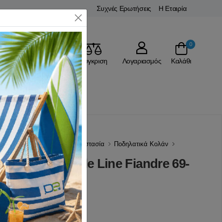
Συχνές Ερωτήσεις
Η Εταιρία
Close
0
Αγαπημένα
Σύγκριση
Λογαριασμός
Καλάθι
Ρ
Ρούχα Ποδηλασίας - Προστασία
Ποδηλατικά Κολάν
ιράντες Bicycle Line Fiandre 69-
(0 Αξιολογήσεις)