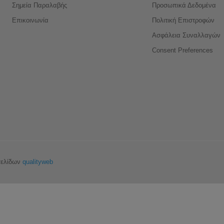
Σημεία Παραλαβής
Προσωπικά Δεδομένα
Επικοινωνία
Πολιτική Επιστροφών
Ασφάλεια Συναλλαγών
Consent Preferences
σελίδων
qualityweb