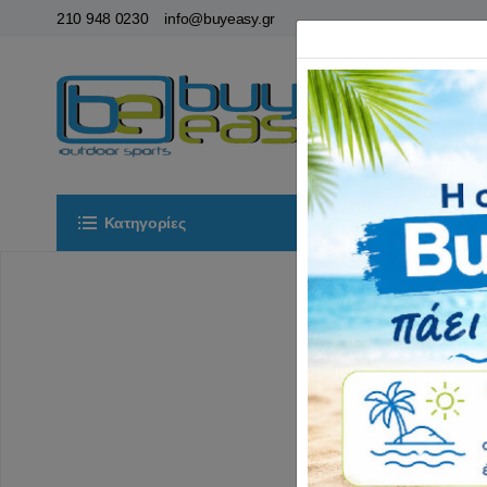
210 948 0230
info@buyeasy.gr
Κατηγορίες
Αρχική
ΟΡ