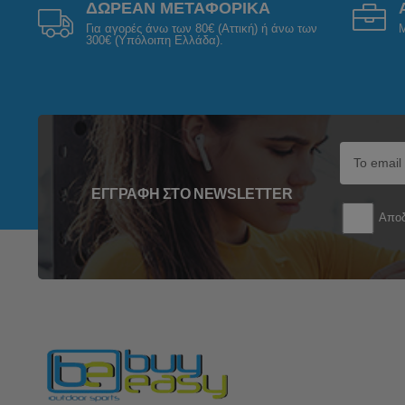
ΔΩΡΕΑΝ ΜΕΤΑΦΟΡΙΚΑ
Για αγορές άνω των 80€ (Αττική) ή άνω των
Μ
300€ (Υπόλοιπη Ελλάδα).
ΕΓΓΡΑΦΉ ΣΤΟ NEWSLETTER
Αποδ