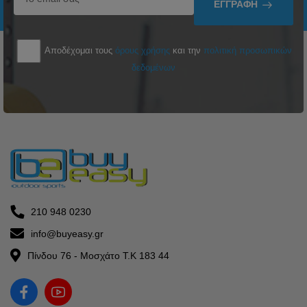
ΕΓΓΡΑΦΉ
Αποδέχομαι τους
όρους χρήσης
και την
πολιτική προσωπικών
δεδομένων
210 948 0230
info@buyeasy.gr
Πίνδου 76 - Μοσχάτο Τ.Κ 183 44