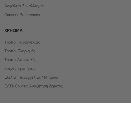
Ασφάλεια Συναλλαγών
Consent Preferences
ΧΡΉΣΙΜΑ
Τρόποι Παραγγελίας
Τρόποι Πληρωμής
Τρόποι Αποστολής
Συχνές Ερωτήσεις
Εξέλιξη Παραγγελίας / Μητρώο
ΕΛΤΑ Courier: Αναζήτηση δέματος
Compare Products
Copyright © 2026 buyeasy.gr. All Rights Reserved.
Κατασκευή ιστοσελίδων
qualityweb