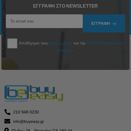
ΕΓΓΡΑΦΉ ΣΤΟ NEWSLETTER
ΕΓΓΡΑΦΉ
Αποδέχομαι τους
όρους χρήσης
και την
πολιτική προσωπικών
δεδομένων
210 948 0230
info@buyeasy.gr
Πίνδου 76 - Μοσχάτο Τ.Κ 183 44