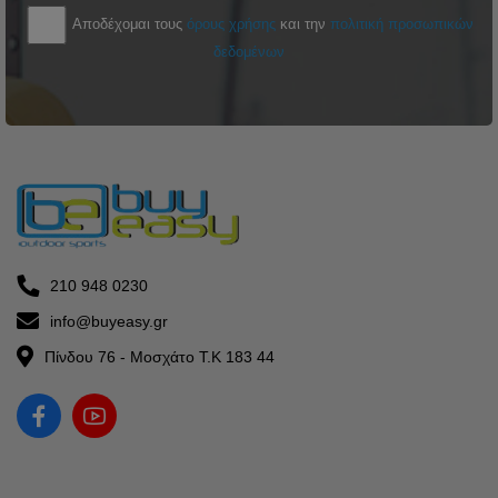
Αποδέχομαι τους
όρους χρήσης
και την
πολιτική προσωπικών
δεδομένων
210 948 0230
info@buyeasy.gr
Πίνδου 76 - Μοσχάτο Τ.Κ 183 44