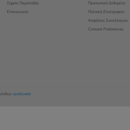
Σημεία Παραλαβής
Προσωπικά Δεδομένα
Επικοινωνία
Πολιτική Επιστροφών
Ασφάλεια Συναλλαγών
Consent Preferences
σελίδων
qualityweb