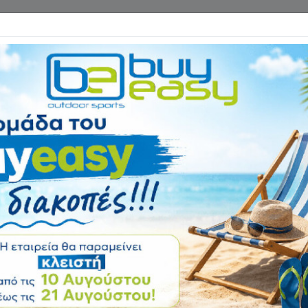
Επικοινωνία
ΓΑΝΑ ΓΥΜΝΑΣΤΙΚΗΣ
ΕΙΔΗ CAMPING
Αρχική
ΕΙΔΗ ΠΑΡΑΛΙΑΣ
Καρ
Κάθισμα Αλιείας 
Summer Club 15
Αξιολόγηση:
Κωδικός
15327