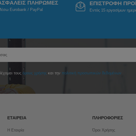
ΑΣΦΑΛΕΙΣ ΠΛΗΡΩΜΕΣ
ΕΠΙΣΤΡΟΦΗ ΠΡΟ
έσω Eurobank / PayPal
Εντός 15 εργασίμων ημε
έχομαι τους
όρους χρήσης
και την
πολιτική προσωπικών δεδομένων
ΕΤΑΙΡΕΊΑ
ΠΛΗΡΟΦΟΡΊΕΣ
Η Εταιρία
Όροι Χρήσης