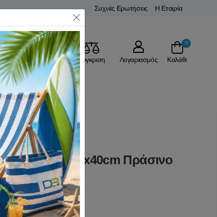
Συχνές Ερωτήσεις
Η Εταιρία
Close
0
Αγαπημένα
Σύγκριση
Λογαριασμός
Καλάθι
έκλες Παραλίας
- Σταδίου 38x40x40cm Πράσινο
327
(0 Αξιολογήσεις)