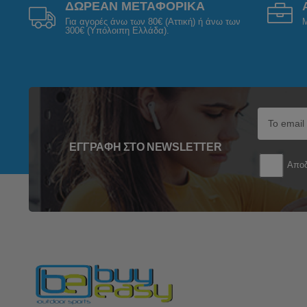
ΔΩΡΕΑΝ ΜΕΤΑΦΟΡΙΚΑ
Για αγορές άνω των 80€ (Αττική) ή άνω των
Μ
300€ (Υπόλοιπη Ελλάδα).
ΕΓΓΡΑΦΉ ΣΤΟ NEWSLETTER
Αποδ