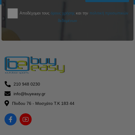
Αποδέχομαι τους
όρους χρήσης
και την
πολιτική προσωπικών
δεδομένων
210 948 0230
info@buyeasy.gr
Πίνδου 76 - Μοσχάτο Τ.Κ 183 44