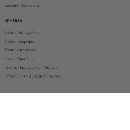
Consent Preferences
ΧΡΉΣΙΜΑ
Τρόποι Παραγγελίας
Τρόποι Πληρωμής
Τρόποι Αποστολής
Συχνές Ερωτήσεις
Εξέλιξη Παραγγελίας / Μητρώο
ΕΛΤΑ Courier: Αναζήτηση δέματος
Compare Products
Copyright © 2026 buyeasy.gr. All Rights Reserved.
Κατασκευή ιστοσελίδων
qualityweb