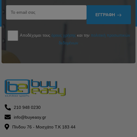
ΕΓΓΡΑΦΉ
Αποδέχομαι τους
όρους χρήσης
και την
πολιτική προσωπικών
δεδομένων
210 948 0230
info@buyeasy.gr
Πίνδου 76 - Μοσχάτο Τ.Κ 183 44