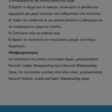
2) Απομακρύνετε την πολλή λάσπη και χώμα.
3) Βρέξτε το δέρμα και το ύφασμα, ανακινήστε το φιαλίδιο και
εφαρμόστε μια μικρή ποσότητα του καθαριστικού στο παπούτσι.
4) Τρίψτε την επιφάνεια με μια μαλακή βούρτσα ή σφουγγάρι για
να απομακρύνετε χώμα και λεκέδες.
5) Ξεπλύνετε καλά με καθαρό νερό.
6) Αφήστε τα παπούτσια να στεγνώσουν μακριά από πηγές
θερμότητας.
Αδιαβροχοποίηση:
Για παπούτσια και μπότες από ατόφιο δέρμα, χρησιμοποιήστε
ReviveX Leather Waterproofing Gel ή ReviveX Waterproofing
Spray. Για παπούτσια ή μπότες από άλλο υλικό, χρησιμοποιήστε
ReviveX Nubuck, Suede and fabric Waterproofing spray.