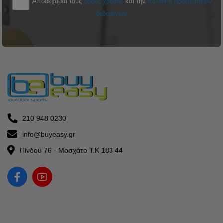
Αποδέχομαι τους
όρους χρήσης
και την
πολιτική προσωπικών
δεδομένων
210 948 0230
info@buyeasy.gr
Πίνδου 76 - Μοσχάτο Τ.Κ 183 44