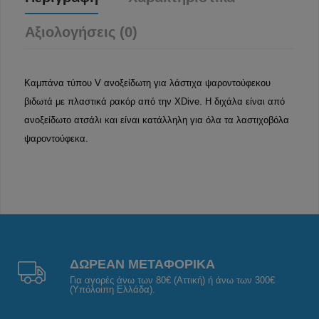
Αξιολογήσεις (0)
Καμπάνα τύπου V ανοξείδωτη για λάστιχα ψαροντούφεκου
βιδωτά με πλαστικά ρακόρ από την XDive. Η διχάλα είναι από
ανοξείδωτο ατσάλι και είναι κατάλληλη για όλα τα λαστιχοβόλα
ψαροντούφεκα.
ΔΩΡΕΑΝ ΜΕΤΑΦΟΡΙΚΑ
Για αγορές άνω των 80€ (Αττική) ή άνω των 300€
(Υπόλοιπη Ελλάδα).