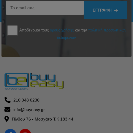
ΕΓΓΡΑΦΉ
Αποδέχομαι τους
όρους χρήσης
και την
πολιτική προσωπικών
δεδομένων
210 948 0230
info@buyeasy.gr
Πίνδου 76 - Μοσχάτο Τ.Κ 183 44