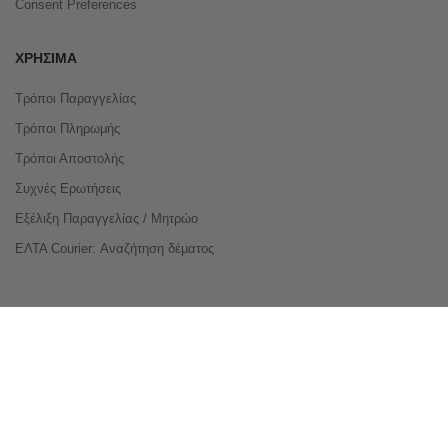
Consent Preferences
ΧΡΉΣΙΜΑ
Τρόποι Παραγγελίας
Τρόποι Πληρωμής
Τρόποι Αποστολής
Συχνές Ερωτήσεις
Εξέλιξη Παραγγελίας / Μητρώο
ΕΛΤΑ Courier: Αναζήτηση δέματος
Compare Products
Copyright © 2026 buyeasy.gr. All Rights Reserved.
Κατασκευή ιστοσελίδων
qualityweb