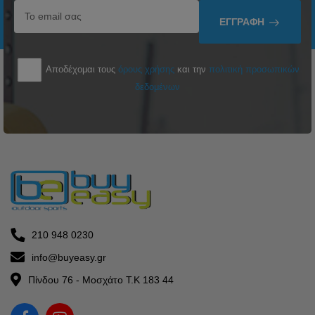
ΕΓΓΡΑΦΉ
Αποδέχομαι τους
όρους χρήσης
και την
πολιτική προσωπικών
δεδομένων
210 948 0230
info@buyeasy.gr
Πίνδου 76 - Μοσχάτο Τ.Κ 183 44