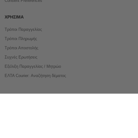
Consent Preferences
ΧΡΉΣΙΜΑ
Τρόποι Παραγγελίας
Τρόποι Πληρωμής
Τρόποι Αποστολής
Συχνές Ερωτήσεις
Εξέλιξη Παραγγελίας / Μητρώο
ΕΛΤΑ Courier: Αναζήτηση δέματος
Compare Products
Copyright © 2026 buyeasy.gr. All Rights Reserved.
Κατασκευή ιστοσελίδων
qualityweb